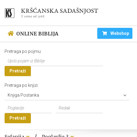
ONLINE BIBLIJA
Webshop
Pretraga po pojmu:
Pretraži
Pretraga po knjizi:
Knjiga Postanka
Pretraži
/
Sefanija
Poglavlje 3