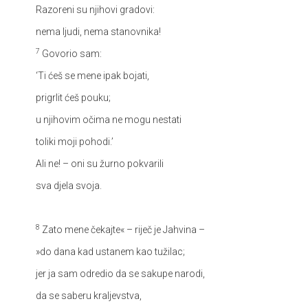
Razoreni su njihovi gradovi:
nema ljudi, nema stanovnika!
7
Govorio sam:
‘Ti ćeš se mene ipak bojati,
prigrlit ćeš pouku;
u njihovim očima ne mogu nestati
toliki moji pohodi.’
Ali ne! – oni su žurno pokvarili
sva djela svoja.
8
Zato mene čekajte« – riječ je Jahvina –
»do dana kad ustanem kao tužilac;
jer ja sam odredio da se sakupe narodi,
da se saberu kraljevstva,