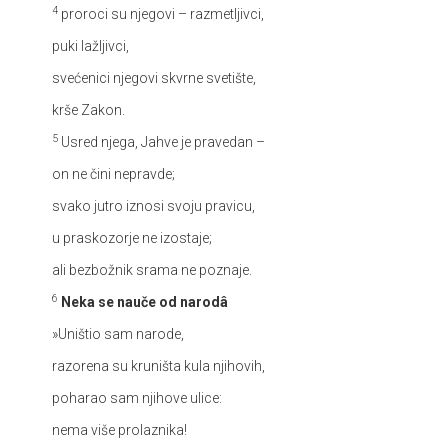
4
proroci su njegovi – razmetljivci,
puki lažljivci,
svećenici njegovi skvrne svetište,
krše Zakon.
5
Usred njega, Jahve je pravedan –
on ne čini nepravde;
svako jutro iznosi svoju pravicu,
u praskozorje ne izostaje;
ali bezbožnik srama ne poznaje.
6
Neka se nauče od narodâ
»Uništio sam narode,
razorena su kruništa kula njihovih,
poharao sam njihove ulice:
nema više prolaznika!