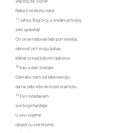
»Ne boj se, Sione!
Neka ti ne klonu ruke!
17
Jahve, Bog tvoj, u sredini je tvojoj,
silni spasitelj!
On će se radovati tebi pun veselja,
obnovit će ti svoju ljubav,
kliktat će nad tobom radosno
18
kao u dan svečani.
Odvratio sam od tebe nevolju
da na sebi više ne nosiš sramotu.
19
Evo svladavam
sve tvoje tlačitelje.
U ono vrijeme
izbavit ću sve hrome,