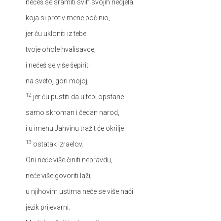
nećeš se sramiti svih svojih nedjela
koja si protiv mene počinio,
jer ću ukloniti iz tebe
tvoje ohole hvalisavce;
i nećeš se više šepiriti
na svetoj gori mojoj,
12
jer ću pustiti da u tebi opstane
samo skroman i čedan narod,
i u imenu Jahvinu tražit će okrilje
13
ostatak Izraelov.
Oni neće više činiti nepravdu,
neće više govoriti laži;
u njihovim ustima neće se više naći
jezik prijevarni.