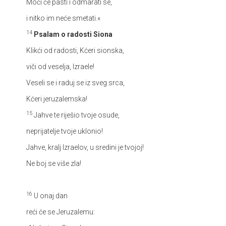
Moći će pâsti i odmarati se,
i nitko im neće smetati.«
14
Psalam o radosti Siona
Klikći od radosti, Kćeri sionska,
viči od veselja, Izraele!
Veseli se i raduj se iz sveg srca,
Kćeri jeruzalemska!
15
Jahve te riješio tvoje osude,
neprijatelje tvoje uklonio!
Jahve, kralj Izraelov, u sredini je tvojoj!
Ne boj se više zla!
16
U onaj dan
reći će se Jeruzalemu: