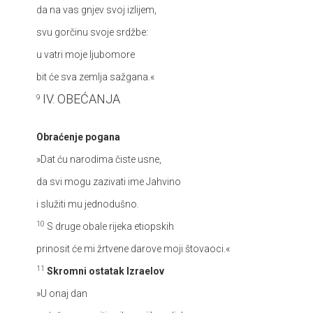
da na vas gnjev svoj izlijem,
svu gorčinu svoje srdžbe:
u vatri moje ljubomore
bit će sva zemlja sažgana.«
IV. OBEĆANJA
9
Obraćenje pogana
»Dat ću narodima čiste usne,
da svi mogu zazivati ime Jahvino
i služiti mu jednodušno.
10
S druge obale rijeka etiopskih
prinosit će mi žrtvene darove moji štovaoci.«
11
Skromni ostatak Izraelov
»U onaj dan