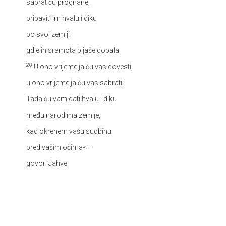
sabrat ću prognane,
pribavit’ im hvalu i diku
po svoj zemlji
gdje ih sramota bijaše dopala.
20
U ono vrijeme ja ću vas dovesti,
u ono vrijeme ja ću vas sabrati!
Tada ću vam dati hvalu i diku
među narodima zemlje,
kad okrenem vašu sudbinu
pred vašim očima« –
govori Jahve.