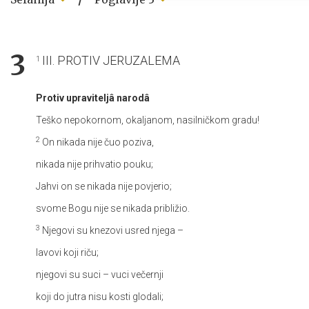
3
III. PROTIV JERUZALEMA
1
Protiv upraviteljâ narodâ
Teško nepokornom, okaljanom,
nasilničkom gradu!
2
On nikada nije čuo poziva,
nikada nije prihvatio pouku;
Jahvi on se nikada nije povjerio;
svome Bogu nije se nikada približio.
3
Njegovi su knezovi usred njega –
lavovi koji riču;
njegovi su suci – vuci večernji
koji do jutra nisu kosti glodali;