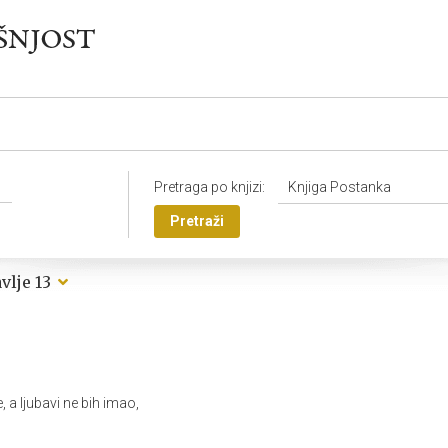
Pretraga po knjizi:
Knjiga Postanka
Pretraži
Poglavlje 13
e,
a ljubavi ne bih imao,