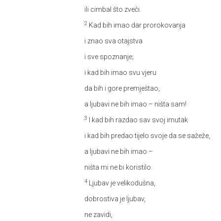
ili cimbal što zveči.
2
Kad bih imao dar prorokovanja
i znao sva otajstva
i sve spoznanje;
i kad bih imao svu vjeru
da bih i gore premještao,
a ljubavi ne bih imao – ništa sam!
3
I kad bih razdao sav svoj imutak
i kad bih predao tijelo svoje da se sažeže,
a ljubavi ne bih imao –
ništa mi ne bi koristilo.
4
Ljubav je velikodušna,
dobrostiva je ljubav,
ne zavidi,