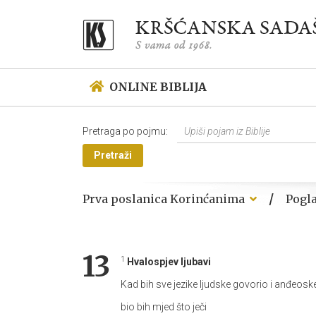
ONLINE BIBLIJA
Pretraga po pojmu:
Pretraži
/
Prva poslanica Korinćanima
13
1
Hvalospjev ljubavi
Kad bih sve jezike ljudske govorio i anđeosk
bio bih mjed što ječi