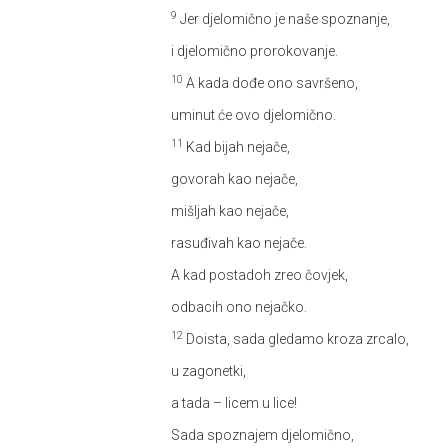
9
Jer djelomično je naše spoznanje,
i djelomično prorokovanje.
10
A kada dođe ono savršeno,
uminut će ovo djelomično.
11
Kad bijah nejače,
govorah kao nejače,
mišljah kao nejače,
rasuđivah kao nejače.
A kad postadoh zreo čovjek,
odbacih ono nejačko.
12
Doista, sada gledamo kroza zrcalo,
u zagonetki,
a tada – licem u lice!
Sada spoznajem djelomično,