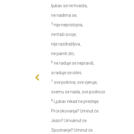
ljubav se ne hvasta,
ne nadima se;
5
nije nepristojna,
ne traži svoje,
nije razdražljiva,
ne pamti zlo;
6
ne raduje se nepravdi,
a raduje se istini;
7
sve pokriva, sve vjeruje,
svemu se nada, sve podnosi.
8
Ljubav nikad ne prestaje.
Prorokovanja? Uminut će.
Jezici? Umuknut će.
Spoznanje? Uminut će.