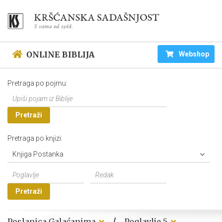
ONLINE BIBLIJA
Webshop
Pretraga po pojmu:
Pretraži
Pretraga po knjizi:
Knjiga Postanka
Pretraži
/
Poslanica Galaćanima
Poglavlje 5