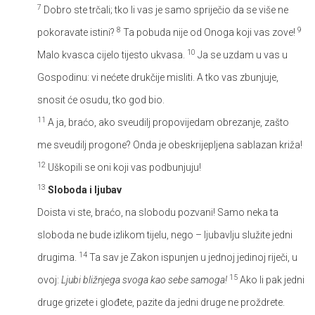
7
Dobro ste trčali; tko li vas je samo spriječio da se više ne
8
9
pokoravate istini?
Ta pobuda nije od Onoga koji vas zove!
10
Malo kvasca cijelo tijesto ukvasa.
Ja se uzdam u vas u
Gospodinu: vi nećete drukčije misliti. A tko vas zbunjuje,
snosit će osudu, tko god bio.
11
A ja, braćo, ako sveudilj propovijedam obrezanje, zašto
me sveudilj progone? Onda je obeskrijepljena sablazan križa!
12
Uškopili se oni koji vas podbunjuju!
13
Sloboda i ljubav
Doista vi ste, braćo, na slobodu pozvani! Samo neka ta
sloboda ne bude izlikom tijelu, nego – ljubavlju služite jedni
14
drugima.
Ta sav je Zakon ispunjen u jednoj jedinoj riječi, u
15
ovoj:
Ljubi bližnjega svoga kao sebe samoga!
Ako li pak jedni
druge grizete i glođete, pazite da jedni druge ne proždrete.