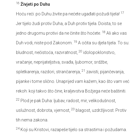
16
Živjeti po Duhu
17
Hoću reći: po Duhu živite pa nećete ugađati požudi tijela!
Jer tijelo žudi protiv Duha, a Duh protiv tijela. Doista, to se
18
jedno drugomu protivi da ne činite što hoćete.
Ali ako vas
19
Duh vodi, niste pod Zakonom.
A očita su djela tijela. To su:
20
bludnost, nečistoća, razvratnost,
idolopoklonstvo,
vračanje, neprijateljstva, svađa, ljubomor, srdžbe,
21
spletkarenja, razdori, strančarenja,
zavisti, pijančevanja,
pijanke i tome slično. Unaprijed vam kažem, kao što vam već
rekoh: koji takvo što čine, kraljevstva Božjega neće baštiniti.
22
Plod je pak Duha: ljubav, radost, mir, velikodušnost,
23
uslužnost, dobrota, vjernost,
blagost, uzdržljivost. Protiv
tih nema zakona.
24
Koji su Kristovi, razapeše tijelo sa strastima i požudama.