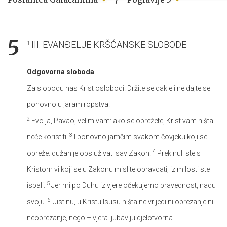
5
III. EVANĐELJE KRŠĆANSKE SLOBODE
1
Odgovorna sloboda
Za slobodu nas Krist oslobodi! Držite se dakle i ne dajte se
ponovno u jaram ropstva!
2
Evo ja, Pavao, velim vam: ako se obrežete, Krist vam ništa
3
neće koristiti.
I ponovno jamčim svakom čovjeku koji se
4
obreže: dužan je opsluživati sav Zakon.
Prekinuli ste s
Kristom vi koji se u Zakonu mislite opravdati; iz milosti ste
5
ispali.
Jer mi po Duhu iz vjere očekujemo pravednost, nadu
6
svoju.
Uistinu, u Kristu Isusu ništa ne vrijedi ni obrezanje ni
neobrezanje, nego – vjera ljubavlju djelotvorna.