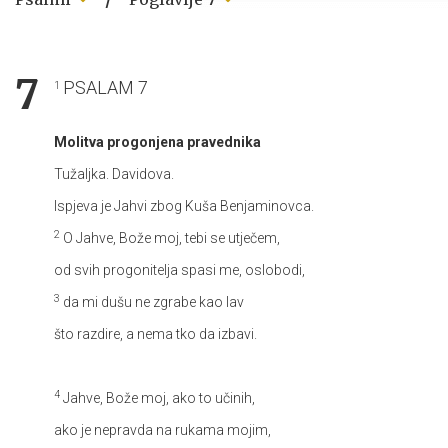
7
PSALAM 7
1
Molitva progonjena pravednika
Tužaljka. Davidova.
Ispjeva je Jahvi zbog Kuša Benjaminovca.
2
O Jahve, Bože moj, tebi se utječem,
od svih progonitelja spasi me, oslobodi,
3
da mi dušu ne zgrabe kao lav
što razdire, a nema tko da izbavi.
4
Jahve, Bože moj, ako to učinih,
ako je nepravda na rukama mojim,