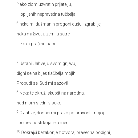
5
ako zlom uzvratih prijatelju,
ili oplijenih nepravedna tužitelja:
6
neka mi dušmanin progoni dušu i zgrabi je,
neka mi život u zemlju satre
i jetru u prašinu baci.
7
Ustani, Jahve, u svom gnjevu,
digni se na bijes tlačitelja mojih.
Probudi se! Sud mi sazovi!
8
Neka te okruži skupština narodna,
nad njom sjedni visoko!
9
O Jahve, dosudi mi pravo po pravosti mojoj
i po nevinosti koja je u meni.
10
Dokrajči bezakonje zlotvora, pravedna podigni,