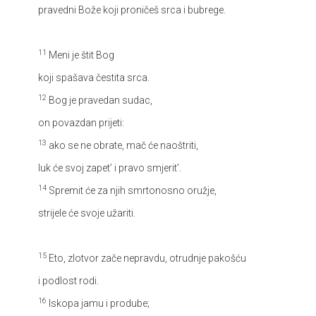
pravedni Bože koji proničeš srca i bubrege.
11
Meni je štit Bog
koji spašava čestita srca.
12
Bog je pravedan sudac,
on povazdan prijeti:
13
ako se ne obrate, mač će naoštriti,
luk će svoj zapet’ i pravo smjerit’.
14
Spremit će za njih smrtonosno oružje,
strijele će svoje užariti.
15
Eto, zlotvor zače nepravdu, otrudnje pakošću
i podlost rodi.
16
Iskopa jamu i prodube;