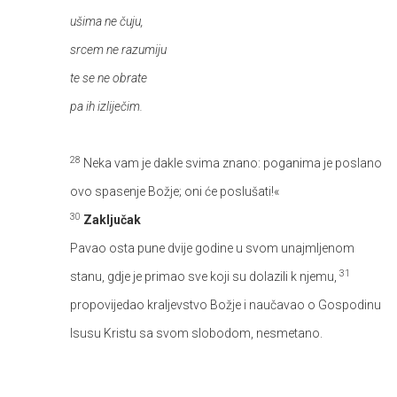
ušima ne čuju,
srcem ne razumiju
te se ne obrate
pa ih izliječim.
28
Neka vam je dakle svima znano: poganima je poslano
ovo spasenje Božje; oni će poslušati!«
30
Zaključak
Pavao osta pune dvije godine u svom unajmljenom
31
stanu, gdje je primao sve koji su dolazili k njemu,
propovijedao kraljevstvo Božje i naučavao o Gospodinu
Isusu Kristu sa svom slobodom, nesmetano.