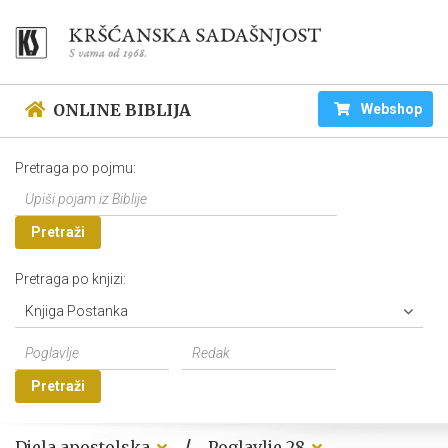
ONLINE BIBLIJA
Webshop
Pretraga po pojmu:
Pretraži
Pretraga po knjizi:
Knjiga Postanka
Pretraži
/
Djela apostolska
Poglavlje 28