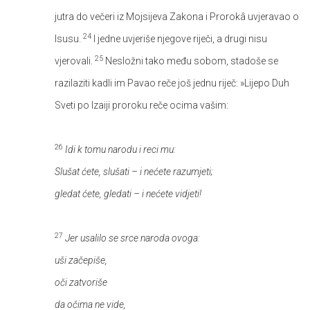
jutra do večeri iz Mojsijeva Zakona i Prorokâ uvjeravao o
24
Isusu.
I jedne uvjeriše njegove riječi, a drugi nisu
25
vjerovali.
Nesložni tako među sobom, stadoše se
razilaziti kadli im Pavao reče još jednu riječ: »Lijepo Duh
Sveti po Izaiji proroku reče ocima vašim:
26
Idi k tomu narodu i reci mu:
Slušat ćete, slušati – i nećete razumjeti;
gledat ćete, gledati – i nećete vidjeti!
27
Jer usalilo se srce naroda ovoga:
uši začepiše,
oči zatvoriše
da očima ne vide,