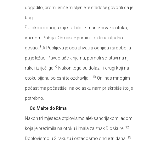
dogodilo, promijeniše mišljenje te stadoše govoriti da je
bog.
7
U okolici onoga mjesta bilo je imanje prvaka otoka,
imenom Publija. On nas je primio i tri dana uljudno
8
gostio.
A Publijeva je oca uhvatila ognjica i srdobolja
pa je ležao. Pavao uđe k njemu, pomoli se, stavi na nj
9
ruke i izliječi ga.
Nakon toga su dolazili i drugi koji na
10
otoku bijahu bolesni te ozdravljali.
Oni nas mnogim
počastima počastiše i na odlasku nam priskrbiše što je
potrebno.
11
Od Malte do Rima
Nakon tri mjeseca otplovismo aleksandrijskom lađom
12
koja je prezimila na otoku i imala za znak Dioskure.
13
Doplovismo u Sirakuzu i ostadosmo ondje tri dana.