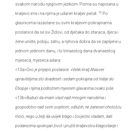
svakom narodu njegovim jezikom. Pisma su napisana u
13
kraljevo ime i na njima je udaren kraljev pečat.
Po
glasnicima razaslane su svim kraljevim pokrajinama
poslanice da se svi Židovi, od dječaka do staraca, djeca i
žene unište, pobiju, zatru, a njihova dobra da se zaplijene u
jednom jedinom danu, i to trinaestog dana dvanaestog
mjeseca, mjeseca adara.
<13a>
Ovo je prijepis poslanice: »Veliki kralj Ahasver
upraviteljima sto dvadeset i sedam pokrajina od Indije do
Etiopije i njima podložnim mjesnim glavarima ovako piše:
<13b>
Budući da imam vlast nad mnogim narodima i
gospodstvo nad svim svijetom, odlučih, ne zanesen ohološću
moći, nego u želji da uvijek blago i čovječno vladam, dati
podanicima spokojan život i pružiti kraljevstvu blagostanje i