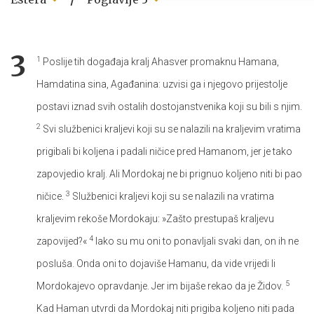
3
1
Poslije tih događaja kralj Ahasver promaknu Hamana,
Hamdatina sina, Agađanina: uzvisi ga i njegovo prijestolje
postavi iznad svih ostalih dostojanstvenika koji su bili s njim.
2
Svi službenici kraljevi koji su se nalazili na kraljevim vratima
prigibali bi koljena i padali ničice pred Hamanom, jer je tako
zapovjedio kralj. Ali Mordokaj ne bi prignuo koljeno niti bi pao
3
ničice.
Službenici kraljevi koji su se nalazili na vratima
kraljevim rekoše Mordokaju: »Zašto prestupaš kraljevu
4
zapovijed?«
Iako su mu oni to ponavljali svaki dan, on ih ne
posluša. Onda oni to dojaviše Hamanu, da vide vrijedi li
5
Mordokajevo opravdanje. Jer im bijaše rekao da je Židov.
Kad Haman utvrdi da Mordokaj niti prigiba koljeno niti pada