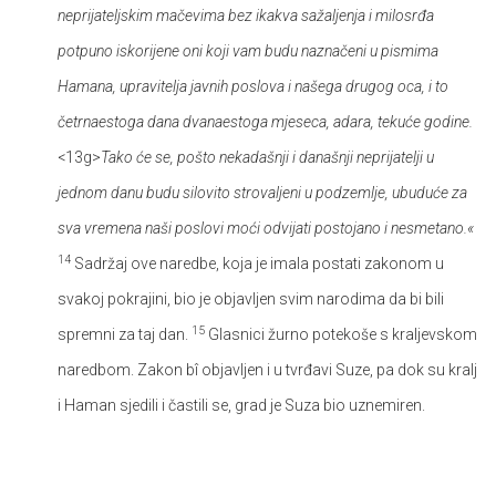
neprijateljskim mačevima bez ikakva sažaljenja i milosrđa
potpuno iskorijene oni koji vam budu naznačeni u pismima
Hamana, upravitelja javnih poslova i našega drugog oca, i to
četrnaestoga dana dvanaestoga mjeseca, adara, tekuće godine.
<13g>
Tako će se, pošto nekadašnji i današnji neprijatelji u
jednom danu budu silovito strovaljeni u podzemlje, ubuduće za
sva vremena naši poslovi moći odvijati postojano i nesmetano.«
14
Sadržaj ove naredbe, koja je imala postati zakonom u
svakoj pokrajini, bio je objavljen svim narodima da bi bili
15
spremni za taj dan.
Glasnici žurno potekoše s kraljevskom
naredbom. Zakon bî objavljen i u tvrđavi Suze, pa dok su kralj
i Haman sjedili i častili se, grad je Suza bio uznemiren.