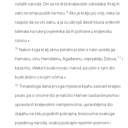
ostalih naroda. Oni se ne drže kraljevskih odredaba. Kralj ih
9
zato ne smije pustiti na miru.
Ako je kralju po volji, neka se
raspiše da se oni zatru; a ja ću izbrojiti deset tisuća srebrnih
talenata na ruke povjerenika da ih pohrane u kraljevsku
riznicu.«
10
Nakon toga kralj skinu pečatni prsten s ruke i preda ga
11
Hamanu, sinu Hamdatinu, Agađaninu, neprijatelju Židova,
i
kaza mu: »Neka ti bude novac i narod, pa učini s njim što
bude dobro u tvojim očima.«
12
Trinaestoga dana prvoga mjeseca bijahu sazvani kraljevi
pisari, pa o onome što je naložio Haman sastaviše pisma i
upraviše ih kraljevskim namjesnicima, upraviteljima što
stajahu na čelu pojedinih pokrajina, knezovima svakoga
pojedinog naroda, svakoj pokrajini njezinim pismom i