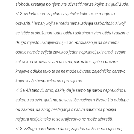
slobodu kretanja po njemu te učvrstiti mir za kojim svi ljudi žude.
<13c>
Pošto sam zapitao savjetnike kako bi se moglo to
ostvariti, Haman, koji se među nama izdvaja razboritošću i koji
se ističe prokušanom odanošću i ustrajnom vjernošću i zauzima
drugo mjesto u kraljevstvu,
<13d>
prokazao je da se među
ostale narode svijeta zavukao jedan neprijateljski narod, svojim
zakonima protivan svim pucima, narod koji vječno prezire
kraljeve odluke tako te se ne može učvrstiti zajedničko carstvo
kojim inače besprijekorno upravljamo.
<13e>
Ustanovili smo, dakle, da je samo taj narod neprekidno u
sukobu sa svim ljudima, da se ističe načinom života što odstupa
od zakona, da zbog neslaganja s našim naumima počinja
najgora nedjela tako te se kraljevstvo ne može učvrstiti.
<13f>
Stoga naređujemo da se, zajedno sa ženama i djecom,