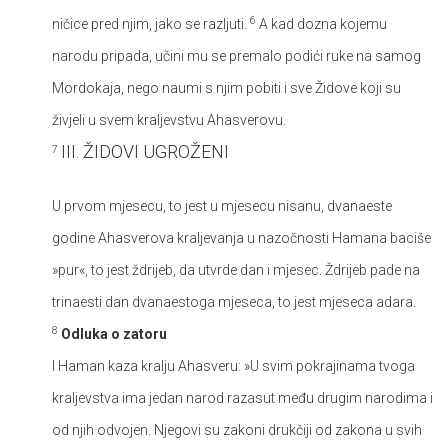
6
ničice pred njim, jako se razljuti.
A kad dozna kojemu
narodu pripada, učini mu se premalo podići ruke na samog
Mordokaja, nego naumi s njim pobiti i sve Židove koji su
živjeli u svem kraljevstvu Ahasverovu.
III. ŽIDOVI UGROŽENI
7
U prvom mjesecu, to jest u mjesecu nisanu, dvanaeste
godine Ahasverova kraljevanja u nazočnosti Hamana baciše
»pur«, to jest ždrijeb, da utvrde dan i mjesec. Ždrijeb pade na
trinaesti dan dvanaestoga mjeseca, to jest mjeseca adara.
8
Odluka o zatoru
I Haman kaza kralju Ahasveru: »U svim pokrajinama tvoga
kraljevstva ima jedan narod razasut među drugim narodima i
od njih odvojen. Njegovi su zakoni drukčiji od zakona u svih