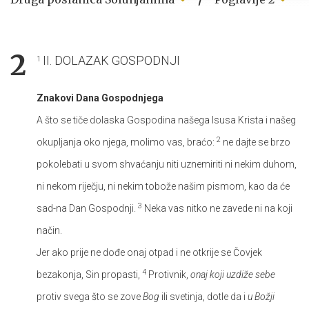
2
II. DOLAZAK GOSPODNJI
1
Znakovi Dana Gospodnjega
A što se tiče dolaska Gospodina našega Isusa Krista i našeg
2
okupljanja oko njega, molimo vas, braćo:
ne dajte se brzo
pokolebati u svom shvaćanju niti uznemiriti ni nekim duhom,
ni nekom riječju, ni nekim tobože našim pismom, kao da će
3
sad-na Dan Gospodnji.
Neka vas nitko ne zavede ni na koji
način.
Jer ako prije ne dođe onaj otpad i ne otkrije se Čovjek
4
bezakonja, Sin propasti,
Protivnik,
onaj koji uzdiže sebe
protiv svega što se zove
Bog
ili svetinja, dotle da i
u Božji