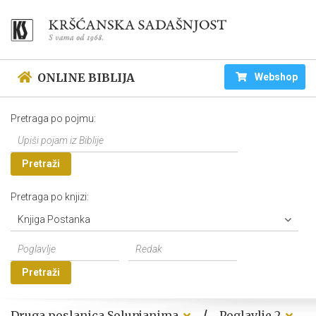
ONLINE BIBLIJA
Webshop
Pretraga po pojmu:
Pretraži
Pretraga po knjizi:
Knjiga Postanka
Pretraži
/
Druga poslanica Solunjanima
Poglavlje 2