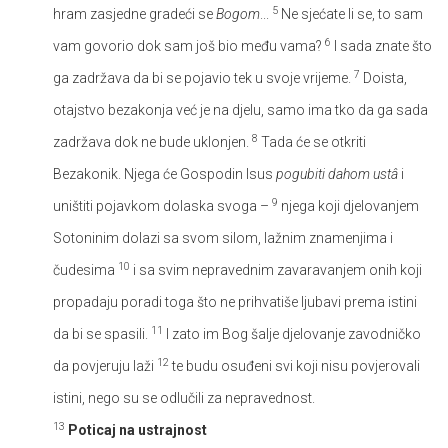
5
hram zasjedne gradeći se
Bogom
...
Ne sjećate li se, to sam
6
vam govorio dok sam još bio među vama?
I sada znate što
7
ga zadržava da bi se pojavio tek u svoje vrijeme.
Doista,
otajstvo bezakonja već je na djelu, samo ima tko da ga sada
8
zadržava dok ne bude uklonjen.
Tada će se otkriti
Bezakonik. Njega će Gospodin Isus
pogubiti dahom ustâ
i
9
uništiti pojavkom dolaska svoga –
njega koji djelovanjem
Sotoninim dolazi sa svom silom, lažnim znamenjima i
10
čudesima
i sa svim nepravednim zavaravanjem onih koji
propadaju poradi toga što ne prihvatiše ljubavi prema istini
11
da bi se spasili.
I zato im Bog šalje djelovanje zavodničko
12
da povjeruju laži
te budu osuđeni svi koji nisu povjerovali
istini, nego su se odlučili za nepravednost.
13
Poticaj na ustrajnost