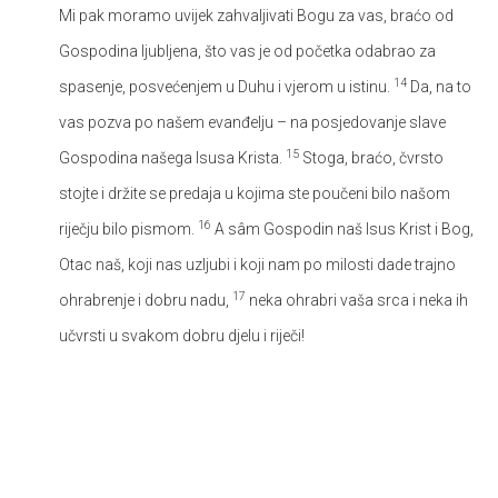
Mi pak moramo uvijek zahvaljivati Bogu za vas, braćo od
Gospodina ljubljena, što vas je od početka odabrao za
14
spasenje, posvećenjem u Duhu i vjerom u istinu.
Da, na to
vas pozva po našem evanđelju – na posjedovanje slave
15
Gospodina našega Isusa Krista.
Stoga, braćo, čvrsto
stojte i držite se predaja u kojima ste poučeni bilo našom
16
riječju bilo pismom.
A sâm Gospodin naš Isus Krist i Bog,
Otac naš, koji nas uzljubi i koji nam po milosti dade trajno
17
ohrabrenje i dobru nadu,
neka ohrabri vaša srca i neka ih
učvrsti u svakom dobru djelu i riječi!